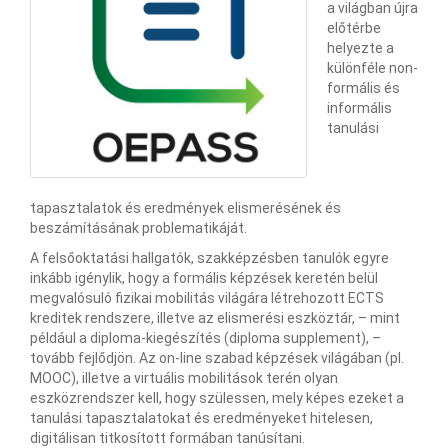
a világban újra
előtérbe
helyezte a
különféle non-
formális és
informális
tanulási
tapasztalatok és eredmények elismerésének és
beszámításának problematikáját.
A felsőoktatási hallgatók, szakképzésben tanulók egyre
inkább igénylik, hogy a formális képzések keretén belül
megvalósuló fizikai mobilitás világára létrehozott ECTS
kreditek rendszere, illetve az elismerési eszköztár, – mint
például a diploma-kiegészítés (diploma supplement), –
tovább fejlődjön. Az on-line szabad képzések világában (pl.
MOOC), illetve a virtuális mobilitások terén olyan
eszközrendszer kell, hogy szülessen, mely képes ezeket a
tanulási tapasztalatokat és eredményeket hitelesen,
digitálisan titkosított formában tanúsítani.