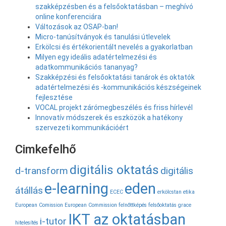
szakképzésben és a felsőoktatásban – meghívó
online konferenciára
Változások az OSAP-ban!
Micro-tanúsítványok és tanulási útlevelek
Erkölcsi és értékorientált nevelés a gyakorlatban
Milyen egy ideális adatértelmezési és
adatkommunikációs tananyag?
Szakképzési és felsőoktatási tanárok és oktatók
adatértelmezési és -kommunikációs készségeinek
fejlesztése
VOCAL projekt zárómegbeszélés és friss hírlevél
Innovatív módszerek és eszközök a hatékony
szervezeti kommunikációért
Cimkefelhő
digitális oktatás
d-transform
digitális
e-learning
eden
átállás
ECEC
erkölcstan
etika
European Comission
European Commission
felnőttképés
felsőoktatás
grace
IKT az oktatásban
i-tutor
hitelesítés