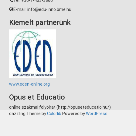
Tel: +36-1-463-3866
E-mail: info@edu-inno.bme.hu
Kiemelt partnerünk
www.eden-online.org
Opus et Educatio
online szakmai folyóirat (http://opuseteducatio.hu/)
dazzling Theme by
Colorlib
Powered by
WordPress