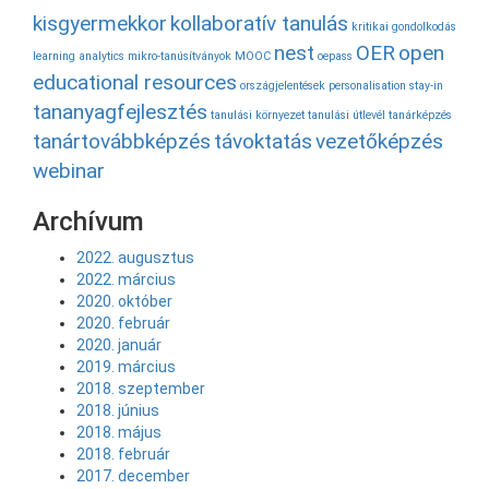
kisgyermekkor
kollaboratív tanulás
kritikai gondolkodás
nest
OER
open
learning analytics
mikro-tanúsítványok
MOOC
oepass
educational resources
országjelentések
personalisation
stay-in
tananyagfejlesztés
tanulási környezet
tanulási útlevél
tanárképzés
tanártovábbképzés
távoktatás
vezetőképzés
webinar
Archívum
2022. augusztus
2022. március
2020. október
2020. február
2020. január
2019. március
2018. szeptember
2018. június
2018. május
2018. február
2017. december